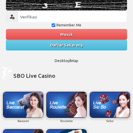
Remember Me
Masuk
Daftar Sekarang
Desktop
Wap
SBO Live Casino
Baccarat
Roulette
Sicbo