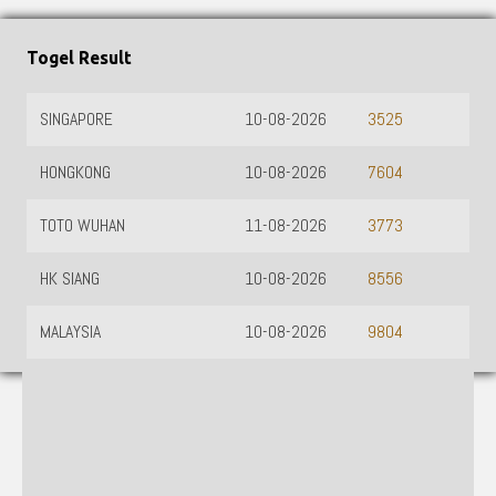
Togel Result
SINGAPORE
10-08-2026
3525
HONGKONG
10-08-2026
7604
TOTO WUHAN
11-08-2026
3773
HK SIANG
10-08-2026
8556
MALAYSIA
10-08-2026
9804