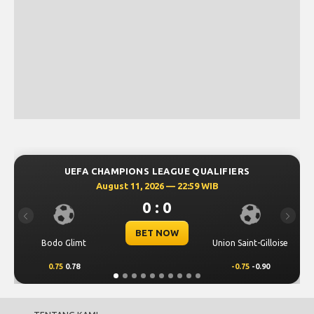
UEFA CHAMPIONS LEAGUE QUALIFIERS
August 11, 2026 — 22:59 WIB
0 : 0
Previous
Next
BET NOW
Bodo Glimt
Union Saint-Gilloise
0.75
0.78
-0.75
-0.90